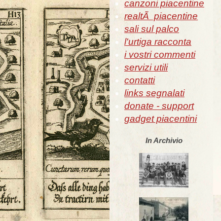
canzoni piacentine
realtÃ piacentine
sali sul palco
l'urtiga racconta
i vostri commenti
servizi utili
contatti
links segnalati
donate - support
gadget piacentini
In Archivio