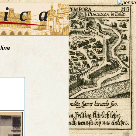
tica
line