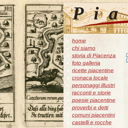
Pia
home
chi siamo
storia di Piacenza
foto galleria
ricette piacentine
cronaca locale
personaggi illustri
racconti e storie
poesie piacentine
proverbi e detti
comuni piacentini
castelli e rocche