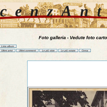
cenzAn
Foto galleria - Vedute foto carto
Lista album
Ultimi arrivi
Ultimi commenti
Le più viste
Le più votate
Cerca