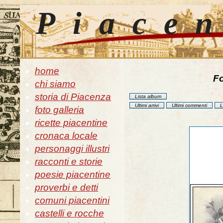
Piace
home
Fo
chi siamo
storia di Piacenza
Lista album
Ultimi arrivi
Ultimi commenti
L
foto galleria
ricette piacentine
cronaca locale
personaggi illustri
racconti e storie
poesie piacentine
proverbi e detti
comuni piacentini
castelli e rocche