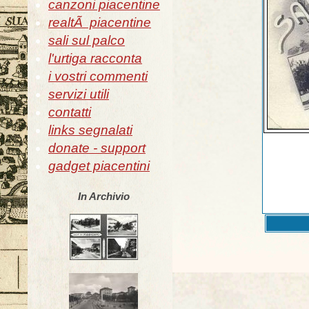
canzoni piacentine
realtÃ piacentine
sali sul palco
l'urtiga racconta
i vostri commenti
servizi utili
contatti
links segnalati
donate - support
gadget piacentini
In Archivio