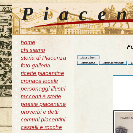
Piace
home
Fo
chi siamo
storia di Piacenza
Lista album
Ultimi arrivi
Ultimi commenti
L
foto galleria
ricette piacentine
cronaca locale
personaggi illustri
racconti e storie
poesie piacentine
proverbi e detti
comuni piacentini
castelli e rocche