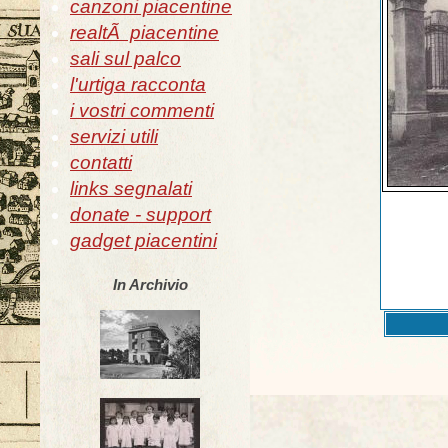
canzoni piacentine
realtÃ piacentine
sali sul palco
l'urtiga racconta
i vostri commenti
servizi utili
contatti
links segnalati
donate - support
gadget piacentini
In Archivio