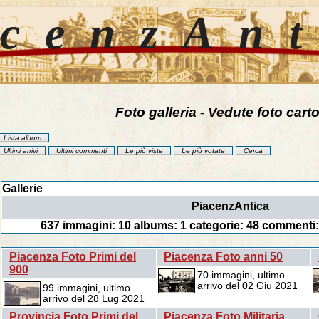
cenzAn
Foto galleria - Vedute foto carto
Lista album
Ultimi arrivi
Ultimi commenti
Le più viste
Le più votate
Cerca
Gallerie
PiacenzAntica
637
immagini:
10
albums:
1
categorie:
48
commenti:
Piacenza Foto Primi del
Piacenza Foto anni 50
900
70 immagini, ultimo
arrivo del 02 Giu 2021
99 immagini, ultimo
arrivo del 28 Lug 2021
Provincia Foto Primi del
Piacenza Foto Militaria