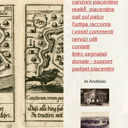
canzoni piacentine
realtÃ piacentine
sali sul palco
l'urtiga racconta
i vostri commenti
servizi utili
contatti
links segnalati
donate - support
gadget piacentini
In Archivio