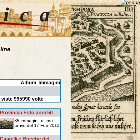
tica
line
Album
Immagini
 viste
995990
volte
Provincia Foto anni 50
85 immagini, ultimo
arrivo del 17 Feb 2012
Castelli e Rocche del