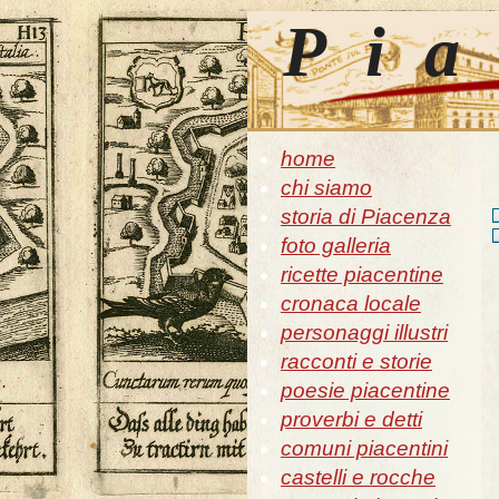
Pia
home
chi siamo
storia di Piacenza
foto galleria
ricette piacentine
cronaca locale
personaggi illustri
racconti e storie
poesie piacentine
proverbi e detti
comuni piacentini
castelli e rocche