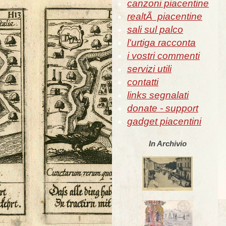
canzoni piacentine
realtÃ piacentine
sali sul palco
l'urtiga racconta
i vostri commenti
servizi utili
contatti
links segnalati
donate - support
gadget piacentini
In Archivio