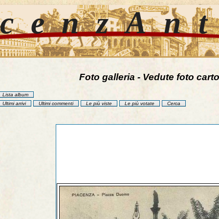
cenzAn
Foto galleria - Vedute foto carto
Lista album
Ultimi arrivi
Ultimi commenti
Le più viste
Le più votate
Cerca