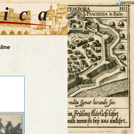
tica
line