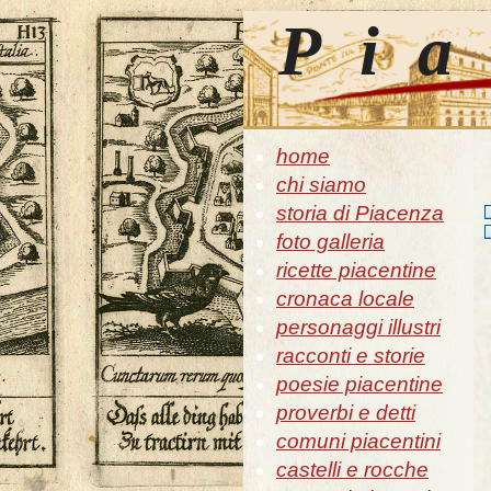
Pia
home
chi siamo
storia di Piacenza
foto galleria
ricette piacentine
cronaca locale
personaggi illustri
racconti e storie
poesie piacentine
proverbi e detti
comuni piacentini
castelli e rocche