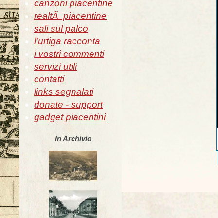
canzoni piacentine
realtÃ piacentine
sali sul palco
l'urtiga racconta
i vostri commenti
servizi utili
contatti
links segnalati
donate - support
gadget piacentini
In Archivio