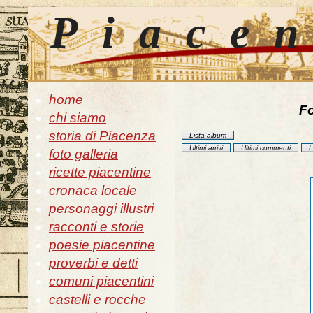
Piace
home
Fo
chi siamo
storia di Piacenza
Lista album
Ultimi arrivi
Ultimi commenti
L
foto galleria
ricette piacentine
cronaca locale
personaggi illustri
racconti e storie
poesie piacentine
proverbi e detti
comuni piacentini
castelli e rocche