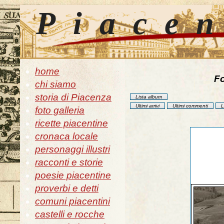
Piace
home
Fo
chi siamo
storia di Piacenza
Lista album
Ultimi arrivi
Ultimi commenti
L
foto galleria
ricette piacentine
cronaca locale
personaggi illustri
racconti e storie
poesie piacentine
proverbi e detti
comuni piacentini
castelli e rocche