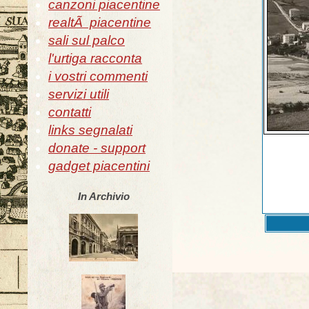
canzoni piacentine
realtÃ piacentine
sali sul palco
l'urtiga racconta
i vostri commenti
servizi utili
contatti
links segnalati
donate - support
gadget piacentini
In Archivio