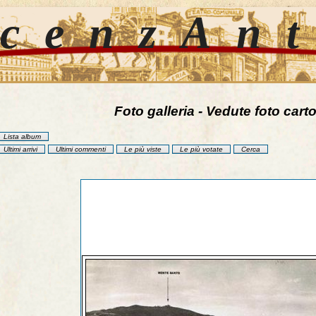
cenzAn
Foto galleria - Vedute foto carto
Lista album
Ultimi arrivi
Ultimi commenti
Le più viste
Le più votate
Cerca