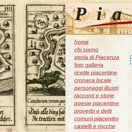
Pia
home
chi siamo
storia di Piacenza
foto galleria
ricette piacentine
cronaca locale
personaggi illustri
racconti e storie
poesie piacentine
proverbi e detti
comuni piacentini
castelli e rocche