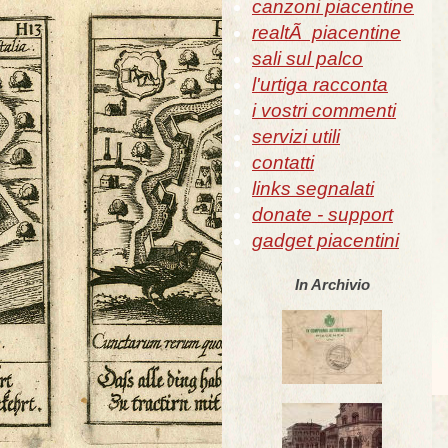
canzoni piacentine
realtÃ piacentine
sali sul palco
l'urtiga racconta
i vostri commenti
servizi utili
contatti
links segnalati
donate - support
gadget piacentini
In Archivio