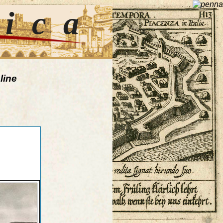
tica
line