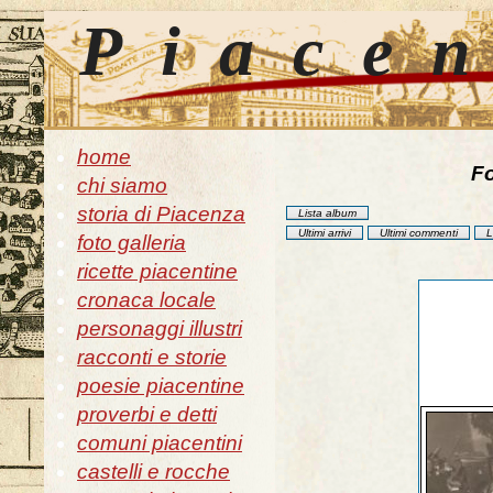
Piace
home
Fo
chi siamo
storia di Piacenza
Lista album
Ultimi arrivi
Ultimi commenti
L
foto galleria
ricette piacentine
cronaca locale
personaggi illustri
racconti e storie
poesie piacentine
proverbi e detti
comuni piacentini
castelli e rocche