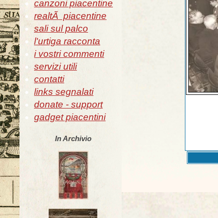
canzoni piacentine
realtÃ piacentine
sali sul palco
l'urtiga racconta
i vostri commenti
servizi utili
contatti
links segnalati
donate - support
gadget piacentini
In Archivio