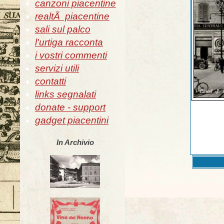
canzoni piacentine
realtÃ piacentine
sali sul palco
l'urtiga racconta
i vostri commenti
servizi utili
contatti
links segnalati
donate - support
gadget piacentini
In Archivio