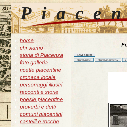
Piace
home
Fo
chi siamo
storia di Piacenza
Lista album
Ultimi arrivi
Ultimi commenti
L
foto galleria
ricette piacentine
cronaca locale
personaggi illustri
racconti e storie
poesie piacentine
proverbi e detti
comuni piacentini
castelli e rocche