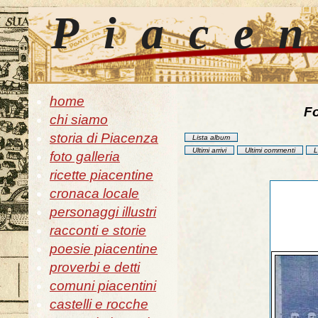
Piace
home
Fo
chi siamo
storia di Piacenza
Lista album
Ultimi arrivi
Ultimi commenti
L
foto galleria
ricette piacentine
cronaca locale
personaggi illustri
racconti e storie
poesie piacentine
proverbi e detti
comuni piacentini
castelli e rocche