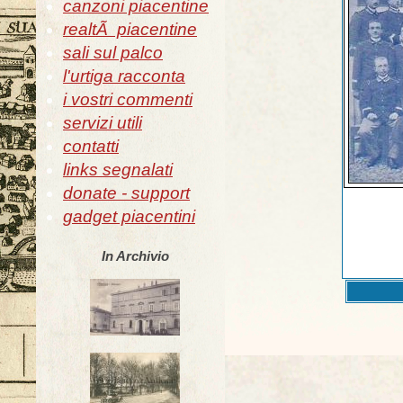
canzoni piacentine
realtÃ piacentine
sali sul palco
l'urtiga racconta
i vostri commenti
servizi utili
contatti
links segnalati
donate - support
gadget piacentini
In Archivio