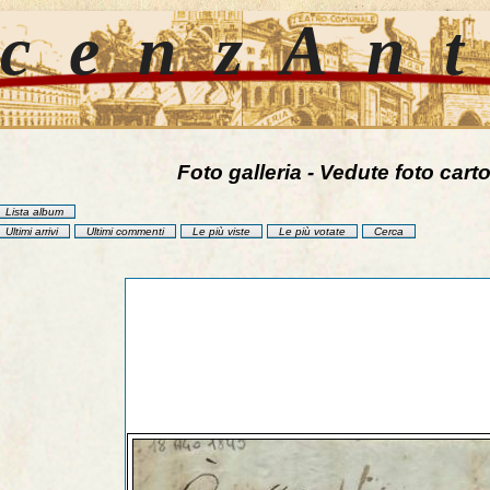
cenzAn
Foto galleria - Vedute foto carto
Lista album
Ultimi arrivi
Ultimi commenti
Le più viste
Le più votate
Cerca