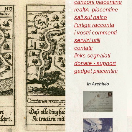
canzoni piacentine
realtÃ piacentine
sali sul palco
l'urtiga racconta
i vostri commenti
servizi utili
contatti
links segnalati
donate - support
gadget piacentini
In Archivio