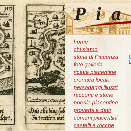
Pia
home
chi siamo
storia di Piacenza
foto galleria
ricette piacentine
cronaca locale
personaggi illustri
racconti e storie
poesie piacentine
proverbi e detti
comuni piacentini
castelli e rocche