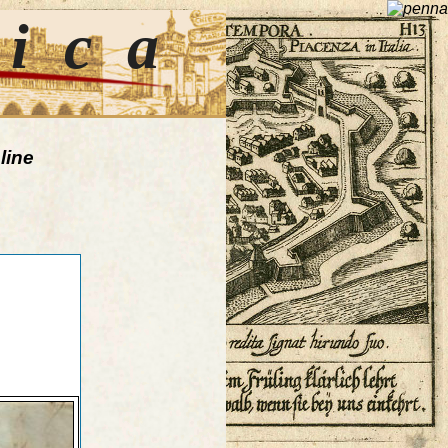
tica
line