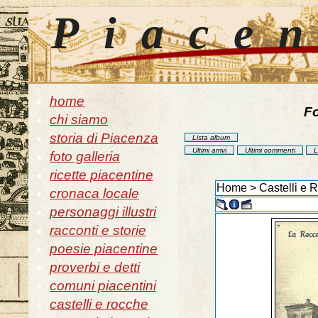
Piace
home
Fo
chi siamo
storia di Piacenza
Lista album
Ultimi arrivi
Ultimi commenti
L
foto galleria
ricette piacentine
Home
>
Castelli e R
cronaca locale
personaggi illustri
racconti e storie
poesie piacentine
proverbi e detti
comuni piacentini
castelli e rocche