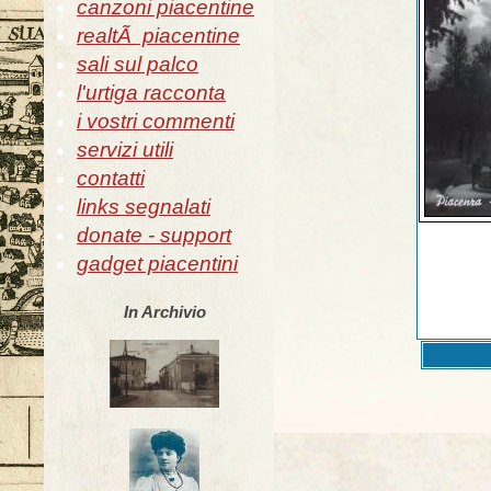
canzoni piacentine
realtÃ piacentine
sali sul palco
l'urtiga racconta
i vostri commenti
servizi utili
contatti
links segnalati
donate - support
gadget piacentini
In Archivio