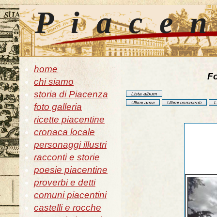
Piace
home
Fo
chi siamo
storia di Piacenza
Lista album
Ultimi arrivi
Ultimi commenti
L
foto galleria
ricette piacentine
cronaca locale
personaggi illustri
racconti e storie
poesie piacentine
proverbi e detti
comuni piacentini
castelli e rocche