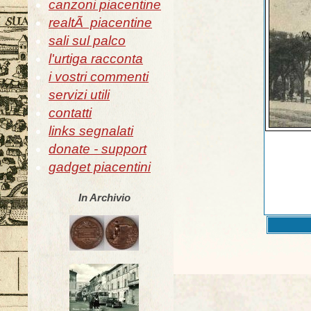
canzoni piacentine
realtÃ piacentine
sali sul palco
l'urtiga racconta
i vostri commenti
servizi utili
contatti
links segnalati
donate - support
gadget piacentini
In Archivio