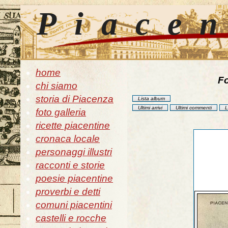
Piace
home
Fo
chi siamo
storia di Piacenza
Lista album
Ultimi arrivi
Ultimi commenti
L
foto galleria
ricette piacentine
cronaca locale
personaggi illustri
racconti e storie
poesie piacentine
proverbi e detti
comuni piacentini
castelli e rocche