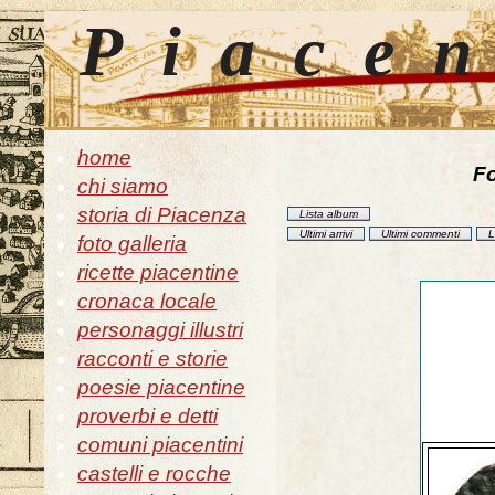
Piace
home
Fo
chi siamo
storia di Piacenza
Lista album
Ultimi arrivi
Ultimi commenti
L
foto galleria
ricette piacentine
cronaca locale
personaggi illustri
racconti e storie
poesie piacentine
proverbi e detti
comuni piacentini
castelli e rocche