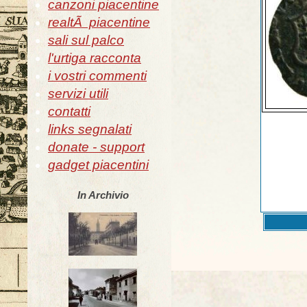
canzoni piacentine
realtÃ piacentine
sali sul palco
l'urtiga racconta
i vostri commenti
servizi utili
contatti
links segnalati
donate - support
gadget piacentini
In Archivio