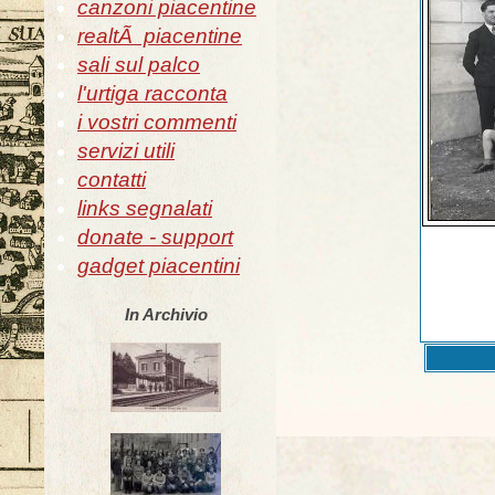
canzoni piacentine
realtÃ piacentine
sali sul palco
l'urtiga racconta
i vostri commenti
servizi utili
contatti
links segnalati
donate - support
gadget piacentini
In Archivio