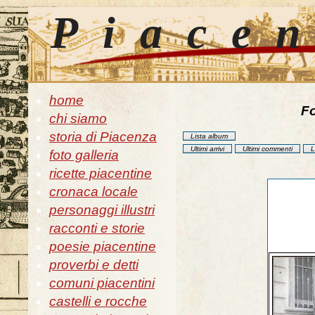
Piace
home
Fo
chi siamo
storia di Piacenza
Lista album
Ultimi arrivi
Ultimi commenti
L
foto galleria
ricette piacentine
cronaca locale
personaggi illustri
racconti e storie
poesie piacentine
proverbi e detti
comuni piacentini
castelli e rocche