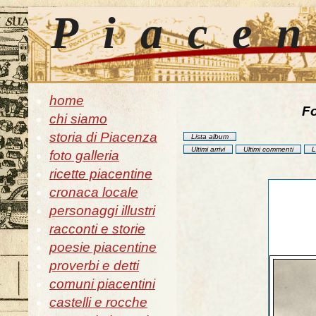
Piace
home
Fo
chi siamo
storia di Piacenza
Lista album
Ultimi arrivi
Ultimi commenti
L
foto galleria
ricette piacentine
cronaca locale
personaggi illustri
racconti e storie
poesie piacentine
proverbi e detti
comuni piacentini
castelli e rocche