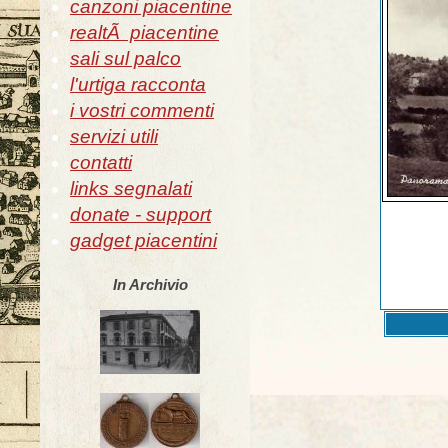
canzoni piacentine
realtÃ piacentine
sali sul palco
l'urtiga racconta
i vostri commenti
servizi utili
contatti
links segnalati
donate - support
gadget piacentini
In Archivio