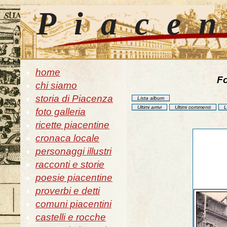
Piace
home
Fo
chi siamo
storia di Piacenza
Lista album
Ultimi arrivi
Ultimi commenti
L
foto galleria
ricette piacentine
cronaca locale
personaggi illustri
racconti e storie
poesie piacentine
proverbi e detti
comuni piacentini
castelli e rocche