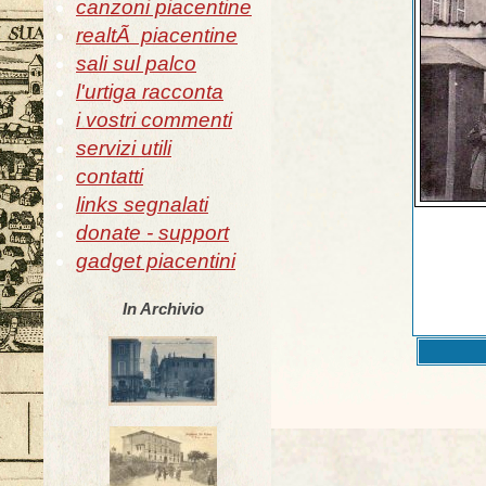
canzoni piacentine
realtÃ piacentine
sali sul palco
l'urtiga racconta
i vostri commenti
servizi utili
contatti
links segnalati
donate - support
gadget piacentini
In Archivio