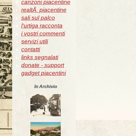
canzoni piacentine
realtÃ piacentine
sali sul palco
l'urtiga racconta
i vostri commenti
servizi utili
contatti
links segnalati
donate - support
gadget piacentini
In Archivio