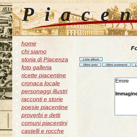
Piace
home
Fo
chi siamo
storia di Piacenza
Lista album
Ultimi arrivi
Ultimi commenti
L
foto galleria
ricette piacentine
Errore
cronaca locale
personaggi illustri
Immagine
racconti e storie
poesie piacentine
proverbi e detti
comuni piacentini
castelli e rocche