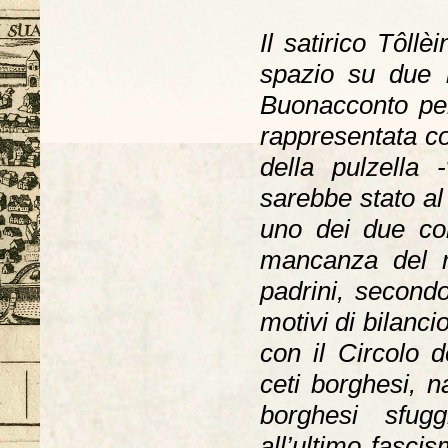
Il satirico Tôll
spazio su due n
Buonacconto per 
rappresentata co
della pulzella 
sarebbe stato al
uno dei due cont
mancanza del r
padrini, second
motivi di bilanci
con il Circolo d
ceti borghesi, 
borghesi sfugg
all’ultimo fasci