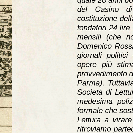
quale 28 anni d
del Casino di
costituzione dell
fondatori 24 lire
mensili (che n
Domenico Rossi 
giornali politic
opere più stim
provvedimento di
Parma). Tuttavia
Società di Lettu
medesima poliz
formale che sost
Lettura a virare
ritroviamo parte