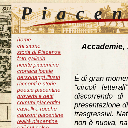
Piace
home
Accademie, s
chi siamo
storia di Piacenza
foto galleria
ricette piacentine
cronaca locale
È di gran moment
personaggi illustri
racconti e storie
“circoli lettera
poesie piacentine
discorrendo di 
proverbi e detti
comuni piacentini
presentazione di 
castelli e rocche
trasgressivi. N
canzoni piacentine
realtà piacentine
non è nuova, na
sali sul palco