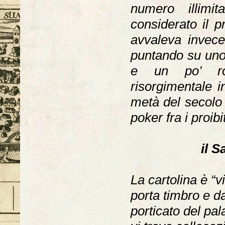
numero illimi
considerato il p
avvaleva invece
puntando su uno 
e un po’ roul
risorgimentale in
metà del secolo XI
poker fra i proibit
il 
La cartolina è “v
porta timbro e d
porticato del pa