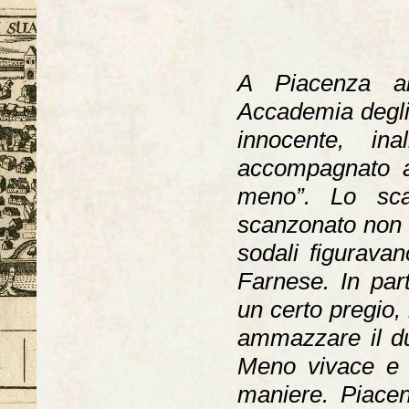
A Piacenza al
Accademia degli 
innocente, in
accompagnato a
meno”. Lo sca
scanzonato non 
sodali figuravan
Farnese. In part
un certo pregio,
ammazzare il du
Meno vivace e 
maniere. Piace