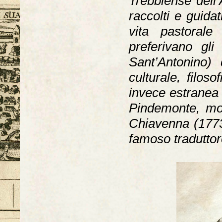
Trebbiense dell
raccolti e guida
vita pastorale
preferivano gl
Sant’Antonino) d
culturale, filos
invece estranea a
Pindemonte, mog
Chiavenna (1773
famoso traduttor