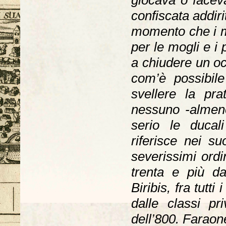
giocava o faceva
confiscata addir
momento che i m
per le mogli e i p
a chiudere un oc
com’è possibil
svellere la pr
nessuno -almeno 
serio le ducal
riferisce nei s
severissimi ordi
trenta e più d
Biribis, fra tutti
dalle classi pr
dell’800. Faraon