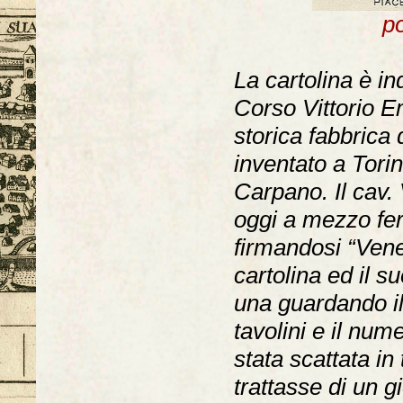
po
La cartolina è ind
Corso Vittorio Em
storica fabbrica 
inventato a Tori
Carpano. Il cav.
oggi a mezzo ferro
firmandosi “Vene
cartolina ed il s
una guardando il d
tavolini e il num
stata scattata in
trattasse di un g