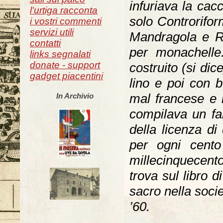
infuriava la cac
l'urtiga racconta
solo Controrifor
i vostri commenti
servizi utili
Mandragola e Ru
contatti
per monachelle
links segnalati
donate - support
costruito (si dic
gadget piacentini
lino e poi con b
mal francese e 
In Archivio
compilava un fam
della licenza di
per ogni cento
millecinquecento 
trova sul libro 
sacro nella socie
’60.