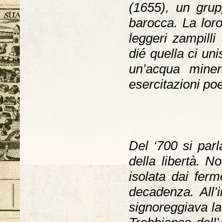
(1655), un grupp
barocca. La loro
leggeri zampilli 
dié quella ci u
un’acqua miner
esercitazioni po
Del ‘700 si par
della libertà. N
isolata dai ferm
decadenza. All’
signoreggiava la