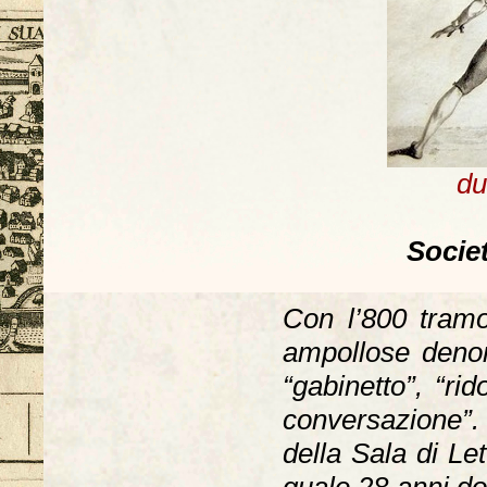
du
Socie
Con l’800 tram
ampollose denomi
“gabinetto”, “rid
conversazione”. 
della Sala di Let