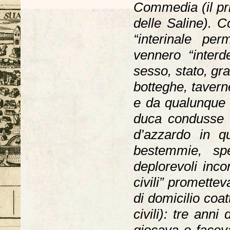
Commedia (il pri
delle Saline). 
“interinale pe
vennero “interd
sesso, stato, gra
botteghe, taverne,
e da qualunque 
duca condusse 
d’azzardo in q
bestemmie, sper
deplorevoli inco
civili” promette
di domicilio coat
civili): tre anni