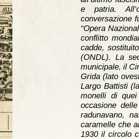
e patria. All
conversazione f
“Opera Nazionale
conflitto mondia
cadde, sostituito
(ONDL). La sed
municipale, il Ci
Grida (lato oves
Largo Battisti (l
monelli di que
occasione delle 
radunavano, nas
caramelle che ar
1930 il circolo c