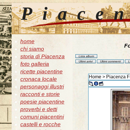
Piace
home
Fo
chi siamo
storia di Piacenza
Lista album
Ultimi arrivi
Ultimi commenti
L
foto galleria
ricette piacentine
Home
>
Piacenza Fo
cronaca locale
personaggi illustri
racconti e storie
poesie piacentine
proverbi e detti
comuni piacentini
castelli e rocche