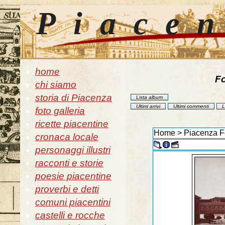
Piace
home
Fo
chi siamo
storia di Piacenza
Lista album
Ultimi arrivi
Ultimi commenti
L
foto galleria
ricette piacentine
Home
>
Piacenza Fo
cronaca locale
personaggi illustri
racconti e storie
poesie piacentine
proverbi e detti
comuni piacentini
castelli e rocche