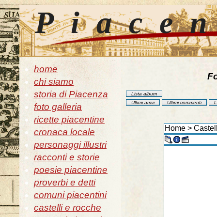
Piace
home
Fo
chi siamo
storia di Piacenza
Lista album
Ultimi arrivi
Ultimi commenti
L
foto galleria
ricette piacentine
Home
>
Castell
cronaca locale
personaggi illustri
racconti e storie
poesie piacentine
proverbi e detti
comuni piacentini
castelli e rocche