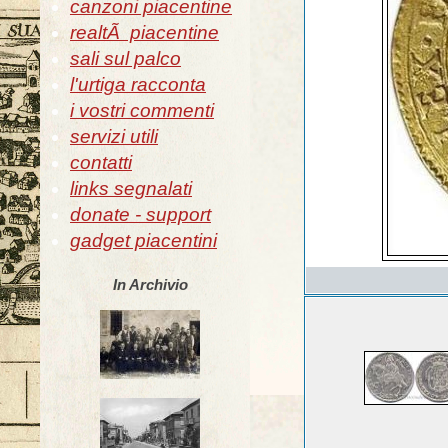
canzoni piacentine
realtÃ piacentine
sali sul palco
l'urtiga racconta
i vostri commenti
servizi utili
contatti
links segnalati
donate - support
gadget piacentini
In Archivio