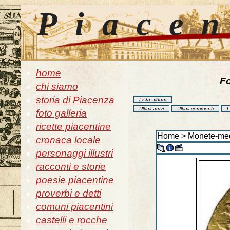
Piace
home
Fo
chi siamo
storia di Piacenza
Lista album
Ultimi arrivi
Ultimi commenti
L
foto galleria
ricette piacentine
Home
>
Monete-med
cronaca locale
personaggi illustri
racconti e storie
poesie piacentine
proverbi e detti
comuni piacentini
castelli e rocche