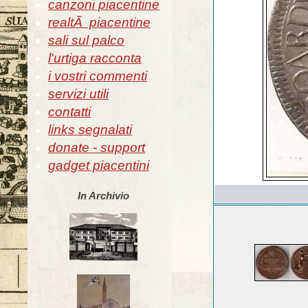
canzoni piacentine
realtÃ piacentine
sali sul palco
l'urtiga racconta
i vostri commenti
servizi utili
contatti
links segnalati
donate - support
gadget piacentini
In Archivio