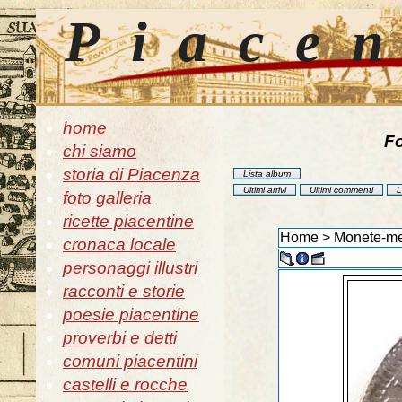
Piace
home
Fo
chi siamo
storia di Piacenza
Lista album
Ultimi arrivi
Ultimi commenti
L
foto galleria
ricette piacentine
Home
>
Monete-me
cronaca locale
personaggi illustri
racconti e storie
poesie piacentine
proverbi e detti
comuni piacentini
castelli e rocche