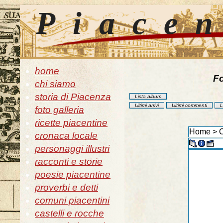
Piace
home
Fo
chi siamo
storia di Piacenza
Lista album
Ultimi arrivi
Ultimi commenti
L
foto galleria
ricette piacentine
Home
>
O
cronaca locale
personaggi illustri
racconti e storie
poesie piacentine
proverbi e detti
comuni piacentini
castelli e rocche