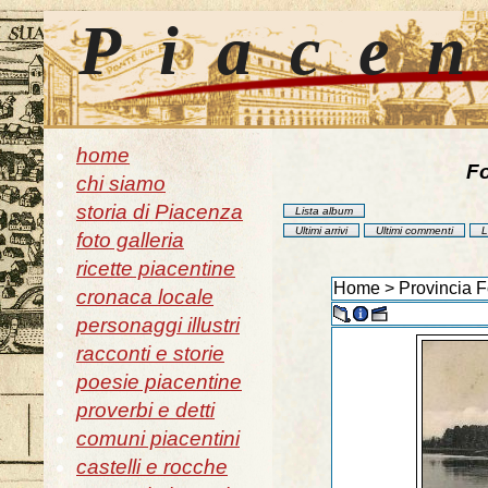
Piace
home
Fo
chi siamo
storia di Piacenza
Lista album
Ultimi arrivi
Ultimi commenti
L
foto galleria
ricette piacentine
Home
>
Provincia F
cronaca locale
personaggi illustri
racconti e storie
poesie piacentine
proverbi e detti
comuni piacentini
castelli e rocche