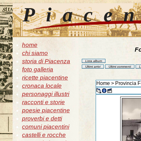
Piace
home
Fo
chi siamo
storia di Piacenza
Lista album
Ultimi arrivi
Ultimi commenti
L
foto galleria
ricette piacentine
Home
>
Provincia F
cronaca locale
personaggi illustri
racconti e storie
poesie piacentine
proverbi e detti
comuni piacentini
castelli e rocche