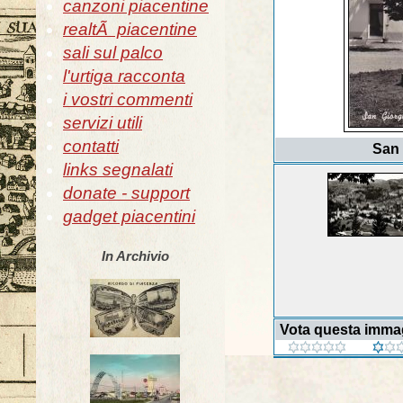
canzoni piacentine
realtÃ piacentine
sali sul palco
l'urtiga racconta
i vostri commenti
servizi utili
contatti
San 
links segnalati
donate - support
gadget piacentini
In Archivio
Vota questa imma