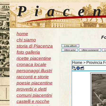
Piace
home
Fo
chi siamo
storia di Piacenza
Lista album
Ultimi arrivi
Ultimi commenti
L
foto galleria
ricette piacentine
Home
>
Provincia F
cronaca locale
personaggi illustri
racconti e storie
poesie piacentine
proverbi e detti
comuni piacentini
castelli e rocche