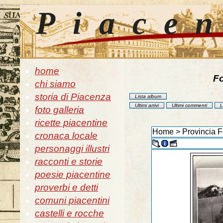
Piace
home
Fo
chi siamo
storia di Piacenza
Lista album
Ultimi arrivi
Ultimi commenti
L
foto galleria
ricette piacentine
Home
>
Provincia F
cronaca locale
personaggi illustri
racconti e storie
poesie piacentine
proverbi e detti
comuni piacentini
castelli e rocche