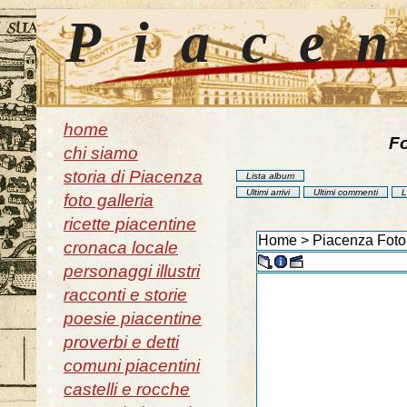
Piace
home
Fo
chi siamo
storia di Piacenza
Lista album
Ultimi arrivi
Ultimi commenti
L
foto galleria
ricette piacentine
Home
>
Piacenza Foto 
cronaca locale
personaggi illustri
racconti e storie
poesie piacentine
proverbi e detti
comuni piacentini
castelli e rocche