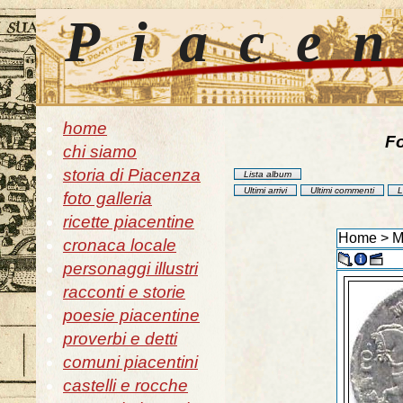
Piace
home
Fo
chi siamo
storia di Piacenza
Lista album
Ultimi arrivi
Ultimi commenti
L
foto galleria
ricette piacentine
Home
>
M
cronaca locale
personaggi illustri
racconti e storie
poesie piacentine
proverbi e detti
comuni piacentini
castelli e rocche