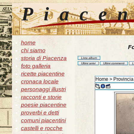
Piace
home
Fo
chi siamo
storia di Piacenza
Lista album
Ultimi arrivi
Ultimi commenti
L
foto galleria
ricette piacentine
Home
>
Provincia
cronaca locale
personaggi illustri
racconti e storie
poesie piacentine
proverbi e detti
comuni piacentini
castelli e rocche