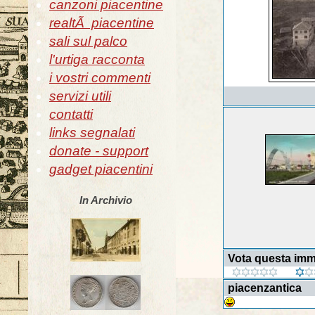
canzoni piacentine
realtÃ piacentine
sali sul palco
l'urtiga racconta
i vostri commenti
servizi utili
contatti
links segnalati
donate - support
gadget piacentini
In Archivio
Vota questa im
piacenzantica