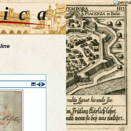
tica
line