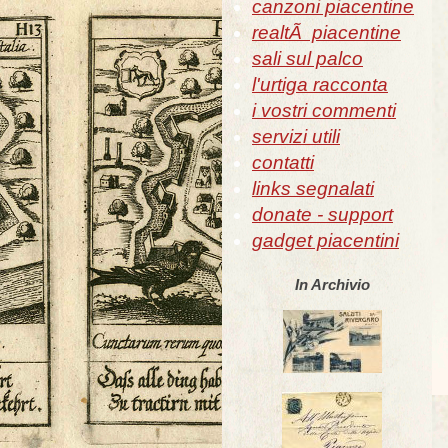
canzoni piacentine
realtÃ piacentine
sali sul palco
l'urtiga racconta
i vostri commenti
servizi utili
contatti
links segnalati
donate - support
gadget piacentini
In Archivio