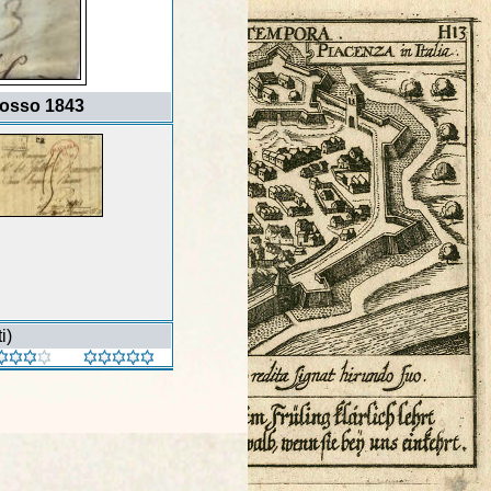
 rosso 1843
i)