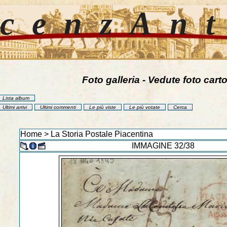
cenzAn
Foto galleria - Vedute foto carto
Lista album
Ultimi arrivi
Ultimi commenti
Le più viste
Le più votate
Cerca
Home
>
La Storia Postale Piacentina
IMMAGINE 32/38