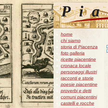
Pia
home
chi siamo
storia di Piacenza
foto galleria
ricette piacentine
cronaca locale
personaggi illustri
racconti e storie
poesie piacentine
proverbi e detti
comuni piacentini
castelli e rocche