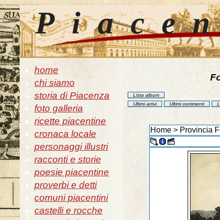
Piace
home
Fo
chi siamo
storia di Piacenza
Lista album
Ultimi arrivi
Ultimi commenti
L
foto galleria
ricette piacentine
Home
>
Provincia F
cronaca locale
personaggi illustri
racconti e storie
poesie piacentine
proverbi e detti
comuni piacentini
castelli e rocche