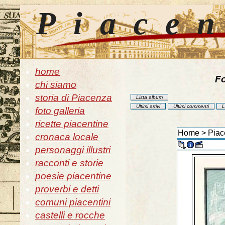
Piace
home
Fo
chi siamo
storia di Piacenza
Lista album
Ultimi arrivi
Ultimi commenti
L
foto galleria
ricette piacentine
Home
>
Piac
cronaca locale
personaggi illustri
racconti e storie
poesie piacentine
proverbi e detti
comuni piacentini
castelli e rocche