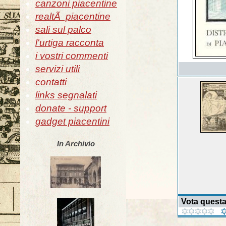
canzoni piacentine
realtÃ piacentine
sali sul palco
l'urtiga racconta
i vostri commenti
servizi utili
contatti
links segnalati
donate - support
gadget piacentini
In Archivio
Vota quest