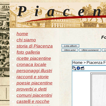
Piace
home
Fo
chi siamo
storia di Piacenza
Lista album
Ultimi arrivi
Ultimi commenti
L
foto galleria
ricette piacentine
Home
>
Piacenza Fo
cronaca locale
personaggi illustri
racconti e storie
poesie piacentine
proverbi e detti
comuni piacentini
castelli e rocche