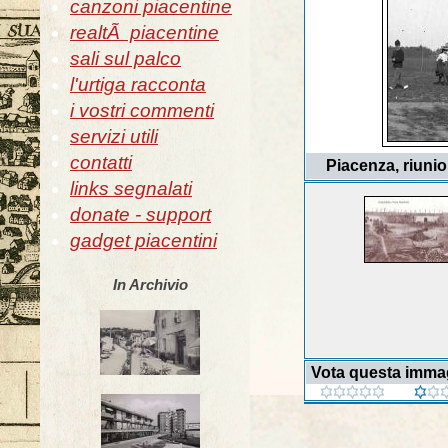
canzoni piacentine
realtÃ piacentine
sali sul palco
l'urtiga racconta
i vostri commenti
servizi utili
contatti
Piacenza, riunio
links segnalati
donate - support
gadget piacentini
In Archivio
Vota questa imma