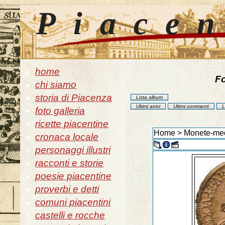
Piace
home
Fo
chi siamo
storia di Piacenza
Lista album
Ultimi arrivi
Ultimi commenti
L
foto galleria
ricette piacentine
Home
>
Monete-med
cronaca locale
personaggi illustri
racconti e storie
poesie piacentine
proverbi e detti
comuni piacentini
castelli e rocche