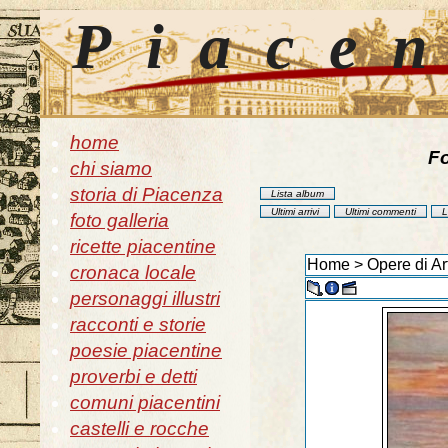
Piace
home
Fo
chi siamo
storia di Piacenza
Lista album
Ultimi arrivi
Ultimi commenti
L
foto galleria
ricette piacentine
Home
>
Opere di Art
cronaca locale
personaggi illustri
racconti e storie
poesie piacentine
proverbi e detti
comuni piacentini
castelli e rocche