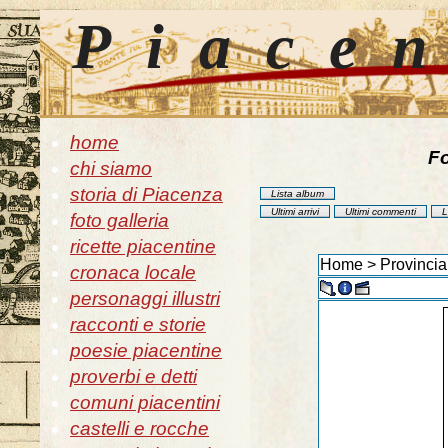
Piace
home
Fo
chi siamo
storia di Piacenza
Lista album
Ultimi arrivi
Ultimi commenti
L
foto galleria
ricette piacentine
Home
>
Provincia
cronaca locale
personaggi illustri
racconti e storie
poesie piacentine
proverbi e detti
comuni piacentini
castelli e rocche