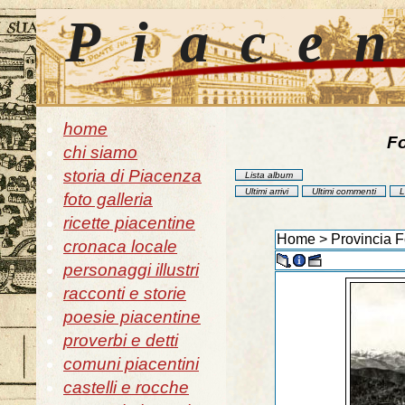
Piace
home
Fo
chi siamo
storia di Piacenza
Lista album
Ultimi arrivi
Ultimi commenti
L
foto galleria
ricette piacentine
Home
>
Provincia F
cronaca locale
personaggi illustri
racconti e storie
poesie piacentine
proverbi e detti
comuni piacentini
castelli e rocche