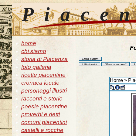
Piace
home
Fo
chi siamo
storia di Piacenza
Lista album
Ultimi arrivi
Ultimi commenti
L
foto galleria
ricette piacentine
Home
>
Pia
cronaca locale
personaggi illustri
racconti e storie
poesie piacentine
proverbi e detti
comuni piacentini
castelli e rocche