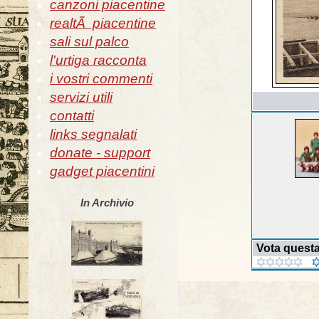
canzoni piacentine
realtÃ piacentine
sali sul palco
l'urtiga racconta
i vostri commenti
servizi utili
contatti
links segnalati
donate - support
gadget piacentini
In Archivio
Vota quest