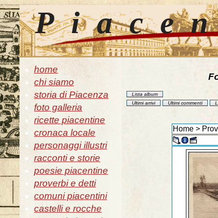
Piace
home
Fo
chi siamo
storia di Piacenza
Lista album
Ultimi arrivi
Ultimi commenti
L
foto galleria
ricette piacentine
Home
>
Prov
cronaca locale
personaggi illustri
racconti e storie
poesie piacentine
proverbi e detti
comuni piacentini
castelli e rocche