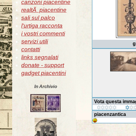
canzoni piacentine
realtÃ piacentine
sali sul palco
l'urtiga racconta
i vostri commenti
servizi utili
g
contatti
links segnalati
donate - support
gadget piacentini
In Archivio
Vota questa imma
piacenzantica