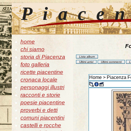
Piace
home
Fo
chi siamo
storia di Piacenza
Lista album
Ultimi arrivi
Ultimi commenti
L
foto galleria
ricette piacentine
Home
>
Piacenza Fo
cronaca locale
personaggi illustri
racconti e storie
poesie piacentine
proverbi e detti
comuni piacentini
castelli e rocche