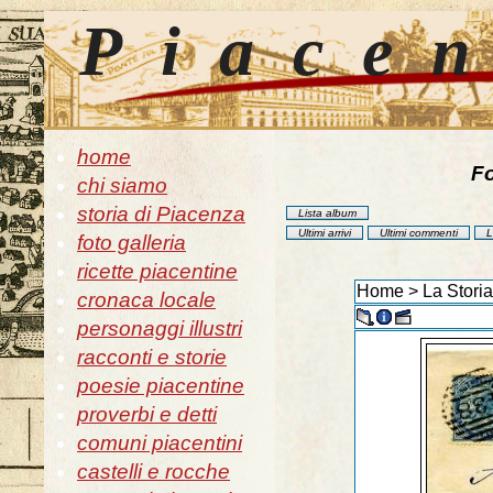
Piace
home
Fo
chi siamo
storia di Piacenza
Lista album
Ultimi arrivi
Ultimi commenti
L
foto galleria
ricette piacentine
Home
>
La Stori
cronaca locale
personaggi illustri
racconti e storie
poesie piacentine
proverbi e detti
comuni piacentini
castelli e rocche