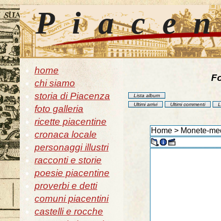
Piace
home
Fo
chi siamo
storia di Piacenza
Lista album
Ultimi arrivi
Ultimi commenti
L
foto galleria
ricette piacentine
Home
>
Monete-med
cronaca locale
personaggi illustri
racconti e storie
poesie piacentine
proverbi e detti
comuni piacentini
castelli e rocche