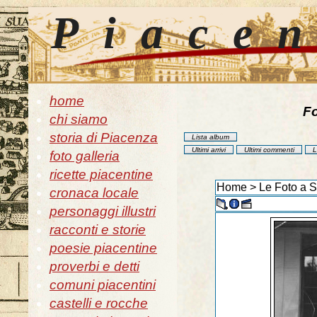
Piace
home
Fo
chi siamo
storia di Piacenza
Lista album
Ultimi arrivi
Ultimi commenti
L
foto galleria
ricette piacentine
Home
>
Le Foto a 
cronaca locale
personaggi illustri
racconti e storie
poesie piacentine
proverbi e detti
comuni piacentini
castelli e rocche