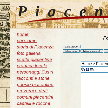
Piace
home
Fo
chi siamo
storia di Piacenza
Lista album
Ultimi arrivi
Ultimi commenti
L
foto galleria
ricette piacentine
Home
>
Piacenz
cronaca locale
personaggi illustri
racconti e storie
poesie piacentine
proverbi e detti
comuni piacentini
castelli e rocche