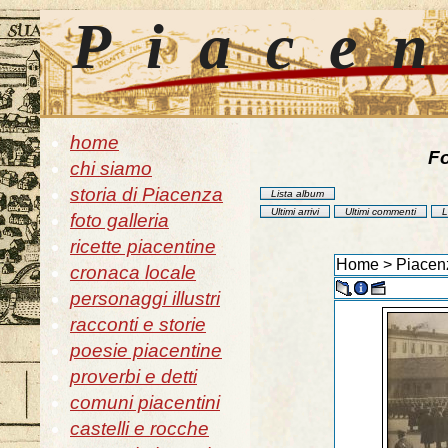
Piace
home
Fo
chi siamo
storia di Piacenza
Lista album
Ultimi arrivi
Ultimi commenti
L
foto galleria
ricette piacentine
Home
>
Piacenz
cronaca locale
personaggi illustri
racconti e storie
poesie piacentine
proverbi e detti
comuni piacentini
castelli e rocche